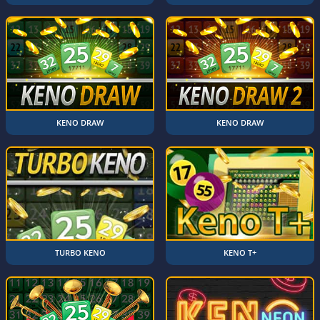
KENO DRAW
KENO DRAW
TURBO KENO
KENO T+