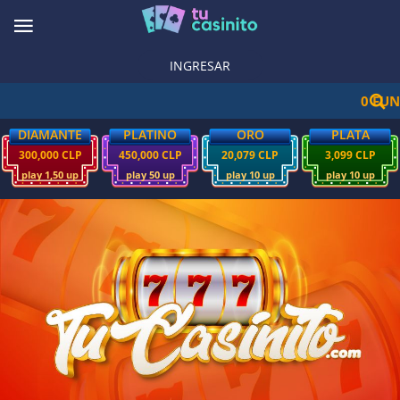
INGRESAR
0 FUN
DIAMANTE
PLATINO
ORO
PLATA
300,000 CLP
450,000 CLP
20,079 CLP
3,099 CLP
play 1,50 up
play 50 up
play 10 up
play 10 up