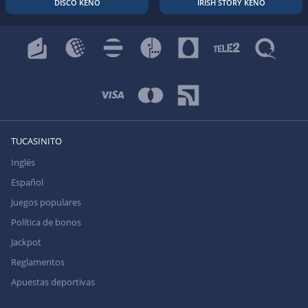
DISCO KENO
IRISH STORY KENO
TUCASINITO
Inglés
Español
Juegos populares
Política de bonos
Jackpot
Reglamentos
Apuestas deportivas