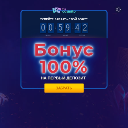
УСПЕЙТЕ ЗАБРАТЬ СВОЙ БОНУС
9
9
0
0
1
0
0
0
5
5
0
9
9
5
4
4
2
1
2
ЧАСОВ
МИНУТ
СЕКУНД
Бонус
100%
НА ПЕРВЫЙ ДЕПОЗИТ
ЗАБРАТЬ